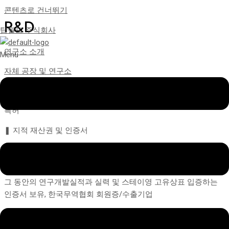
콘텐츠로 건너뛰기
R&D
탑월드 주식회사
연구소 소개
Menu
자체 공장 및 연구소
특허
특허
❚ 지적 재산권 및 인증서
식물성화상치료제 특허증, 스테이영 상표 등록증, 화장품 공장 등
록증, 여성기업 확인서 등
그 동안의 연구개발실적과 실력 및 스테이영 고유상표 입증하는
인증서 보유, 한국무역협회 회원증/수출기업
식물성 화상치료제 특허증