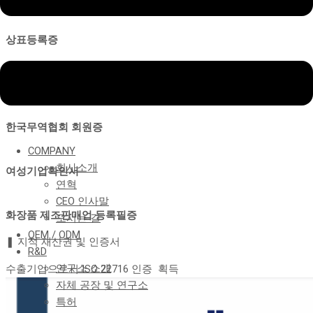
상표등록증
화장품 공장등록증
한국무역협회 회원증
COMPANY
회사소개
여성기업확인서
연혁
CEO 인사말
화장품 제조판매업 등록필증
오시는 길
OEM / ODM
❚ 지적 재산권 및 인증서
R&D
연구소 소개
수출기업으로서 ISO 22716 인증 획득
자체 공장 및 연구소
특허