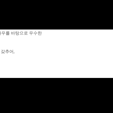
을 다하고 있습니다.
템을 갖추고,
하우를 바탕으로 우수한
 갖추어,
7
4 충청북도C&V센터 기업연구1관 607호