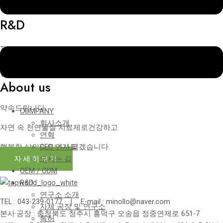
01
R&D
The natural power of nature, in it,
you get the answer to healing and health.
연구소 소개
자체 공장 및 연구소
특허
About us
약속드립니다.
COMPANY
회사소개
자연 속 천연물질 치료제로건강하고
연혁
행복한 삶의파트너가 되겠습니다.
CEO 인사말
자세히보기
오시는 길
OEM / ODM
R&D
연구소 소개
TEL : 043-239-0177 ❘ E-mail : minollo@naver.com
자체 공장 및 연구소
본사·공장 : 충청북도 청주시 흥덕구 오송읍 정중연제로 651-7
특허